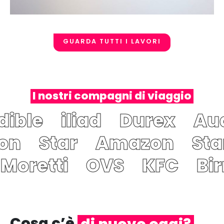
GUARDA TUTTI I LAVORI
I nostri compagni di viaggio
dible
iliad
Durex
Au
on
Star
Amazon
Sta
 Moretti
OVS
KFC
Bir
Cosa c’è
di nuovo oggi?