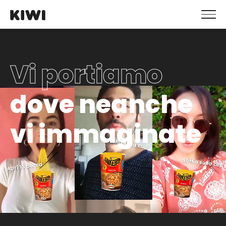
Vi portiamo
dove neanche
vi immaginate