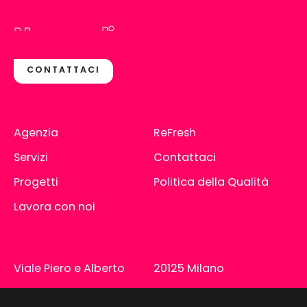
Non vediamo
l'ora di incontrarti
CONTATTACI
Agenzia
ReFresh
Servizi
Contattaci
Progetti
Politica della Qualità
Lavora con noi
Viale Piero e Alberto
20125 Milano
Pirelli, 10
info@kiwidigital.it