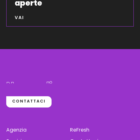
aperte
VAI
Non vediamo
l'ora di incontrarti
CONTATTACI
Agenzia
ReFresh