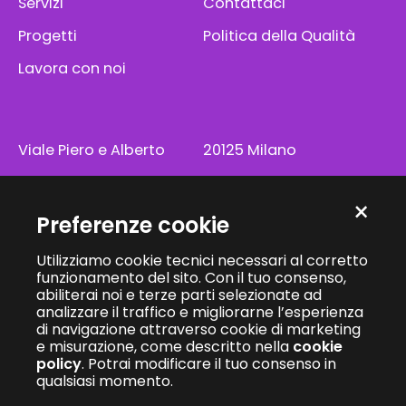
Servizi
Contattaci
Progetti
Politica della Qualità
Lavora con noi
Viale Piero e Alberto
20125 Milano
Pirelli, 10
info@kiwidigital.it
×
Preferenze cookie
Utilizziamo cookie tecnici necessari al corretto
funzionamento del sito. Con il tuo consenso,
abiliterai noi e terze parti selezionate ad
Kiwi Digital S.r.l.
·
Sede Legale: Via Nino Bixio 1, 20900 Monza (MB)
analizzare il traffico e migliorarne l’esperienza
C.F. e P.I. 08114580965
·
REA: MB – 1887828
·
Capitale sociale Euro
di navigazione attraverso cookie di marketing
10.000,00 interamente versato
e misurazione, come descritto nella
cookie
© 2026 Kiwi Digital S.r.l.
policy
. Potrai modificare il tuo consenso in
qualsiasi momento.
Privacy Policy
·
Cookie Policy