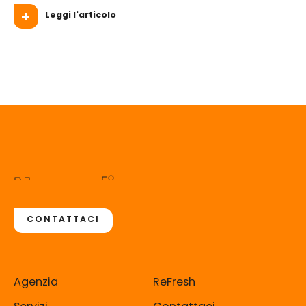
Leggi l'articolo
Non vediamo
l'ora di incontrarti
CONTATTACI
Agenzia
ReFresh