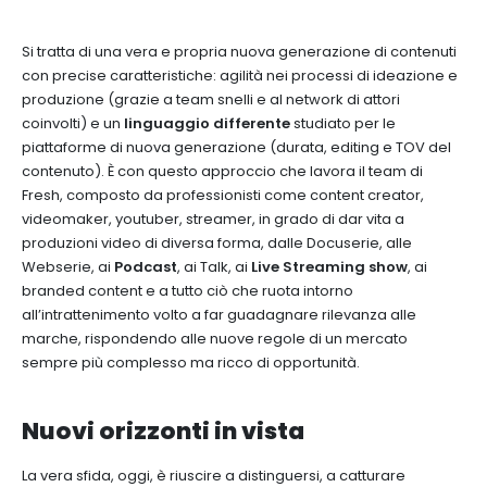
Si tratta di una vera e propria nuova generazione di contenuti
con precise caratteristiche: agilità nei processi di ideazione e
produzione (grazie a team snelli e al network di attori
coinvolti) e un
linguaggio differente
studiato per le
piattaforme di nuova generazione (durata, editing e TOV del
contenuto). È con questo approccio che lavora il team di
Fresh, composto da professionisti come content creator,
videomaker, youtuber, streamer, in grado di dar vita a
produzioni video di diversa forma, dalle Docuserie, alle
Webserie, ai
Podcast
, ai Talk, ai
Live Streaming show
, ai
branded content e a tutto ciò che ruota intorno
all’intrattenimento volto a far guadagnare rilevanza alle
marche, rispondendo alle nuove regole di un mercato
sempre più complesso ma ricco di opportunità.
Nuovi orizzonti in vista
La vera sfida, oggi, è riuscire a distinguersi, a catturare