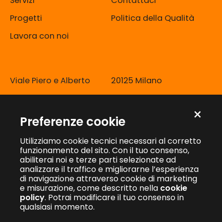
Servizi
Contattaci
Progetti
Politica della Qualità
Lavora con noi
Viale Piero e Alberto
20125 Milano
Pirelli, 10
info@kiwidigital.it
×
Preferenze cookie
Utilizziamo cookie tecnici necessari al corretto
funzionamento del sito. Con il tuo consenso,
abiliterai noi e terze parti selezionate ad
Kiwi Digital S.r.l.
·
Sede Legale: Via Nino Bixio 1, 20900 Monza (MB)
analizzare il traffico e migliorarne l’esperienza
C.F. e P.I. 08114580965
·
REA: MB – 1887828
·
Capitale sociale Euro
di navigazione attraverso cookie di marketing
10.000,00 interamente versato
e misurazione, come descritto nella
cookie
© 2026 Kiwi Digital S.r.l.
policy
. Potrai modificare il tuo consenso in
qualsiasi momento.
Privacy Policy
·
Cookie Policy