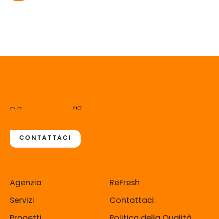
Non vediamo
l'ora di incontrarti
CONTATTACI
Agenzia
ReFresh
Servizi
Contattaci
Progetti
Politica della Qualità