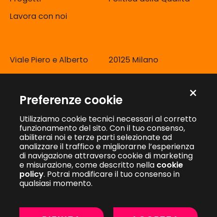
Lavora con noi
Viale Piero e Alberto
20125 Milano
Pirelli, 10
info@kiwidigital.it
×
Preferenze cookie
Utilizziamo cookie tecnici necessari al corretto
funzionamento del sito. Con il tuo consenso,
abiliterai noi e terze parti selezionate ad
Kiwi Digital S.r.l.
·
Sede Legale: Via Nino Bixio 1, 20900 Monza (MB)
analizzare il traffico e migliorarne l’esperienza
C.F. e P.I. 08114580965
·
REA: MB – 1887828
·
Capitale sociale Euro
di navigazione attraverso cookie di marketing
10.000,00 interamente versato
e misurazione, come descritto nella
cookie
© 2026 Kiwi Digital S.r.l.
policy
. Potrai modificare il tuo consenso in
Privacy Policy
·
Cookie Policy
qualsiasi momento.